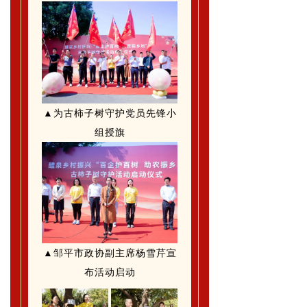
▲为古柿子树守护党员先锋小
组授旗
▲邹平市政协副主席杨雪芹宣
布活动启动