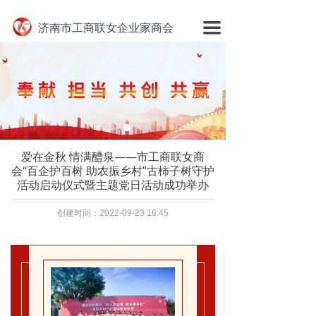
网站首页
끀
济南市工商联女企业家商会
走进商会
商会动态
公告栏
会员风采
爱在金秋 情满醴泉——市工商联女商
会“百企护百树 助农振乡村”古柿子树守护
商会党建
活动启动仪式暨主题党日活动成功举办
乡村振兴
创建时间：
2022-09-23
16:45
商会部门
联系商会
资料下载