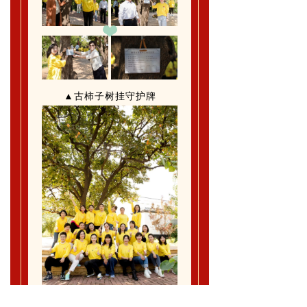
▲古柿子树挂守护牌