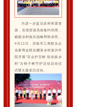
为进一步盘活农村闲置资
源，实现资源高效集约利用，
赋能乡村振兴战略帮助农民，
9月22日，济南市工商联女企
业家商会联合醴泉乡村振兴学
院开展“百企护百树 助农振乡
村”古柿子树守护活动启动仪
式
暨主题党日活动
。