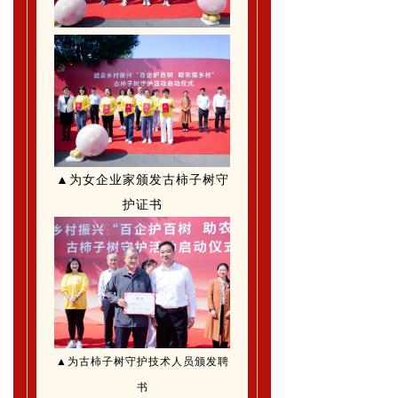
▲为女企业家颁发古柿子树守
护证书
▲为
古柿子树守护技术人员
颁发聘
书