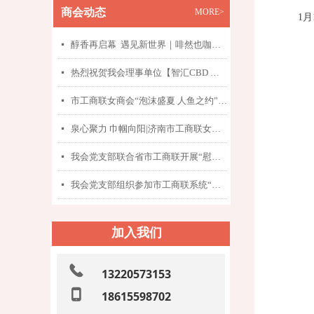
商会动
态
MORE>
1
醇香再启幕 遇见新世界｜啡然也咖啡新场地启幕暨首场咖啡王国系列精品咖啡品鉴沙龙圆满举办
넷
热烈祝贺我会理事单位【智汇CBD 法商赋能行---做懂法更懂你的职场“她力量”暨法律AI工具“沃可达法商宝”发布会】圆满举办
넷
市工商联女商会“泡沫盛夏 人鱼之约”主题活动圆满举办
넷
泉心聚力 巾帼向阳|济南市工商联女企业家商会妇联工作会议圆满召开
넷
我会党支部联合省市工商联开展“慰问传党情 走访暖人心”主题党日活动
넷
我会党支部组织参加市工商联系统“联心聚力颂党恩 同心奋进新征程”庆祝中国共产党成立105周年主题活动
넷
加入我们
끅
13220573153
넓
18615598702