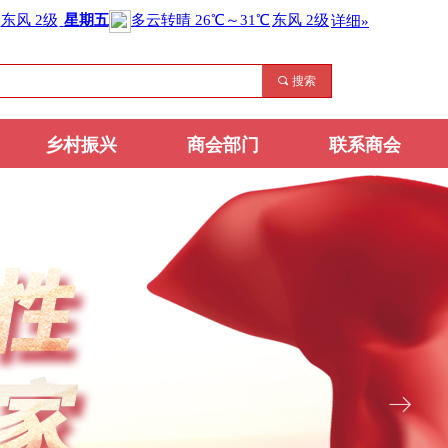
끠
搜索
乡村振兴
商会部门
联系商会
ꁹ