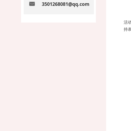
낂
3501268081@qq.com
活
持