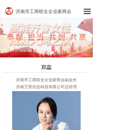
网站首页
끀
济南市工商联女企业家商会
走进商会
商会动态
公告栏
会员风采
郑蕊
商会党建
济南市工商联女企业家商会副会长
乡村振兴
济南万景信息科技有限公司总经理
商会部门
联系商会
资料下载