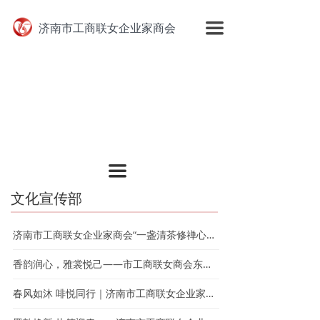
网站首页
끀
济南市工商联女企业家商会
走进商会
商会动态
公告栏
会员风采
끀
商会党建
文化宣传部
乡村振兴
济南市工商联女企业家商会“一盏清茶修禅心，万物皆数见天地”主题沙龙圆满举办
商会部门
香韵润心，雅裳悦己——市工商联女商会东方非遗美学私享会圆满举办
联系商会
春风如沐 啡悦同行｜济南市工商联女企业家商会四月生日会暨咖啡品鉴沙龙圆满举办
资料下载