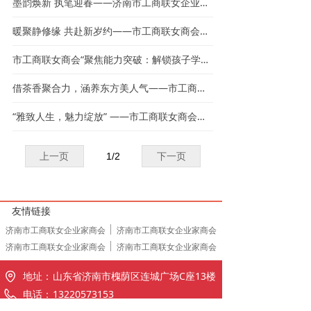
墨韵焕新 执笔迎春——济南市工商联女企业家商会新春书画联谊活动圆满成功
暖聚静修缘 共赴新岁约——市工商联女商会家庭跨年夜活动圆满举办
市工商联女商会“聚焦能力突破：解锁孩子学习能力倍增密码”沙龙圆满举办
借茶香聚合力，涵养东方美人气——市工商联女商会“‘荷’其有幸”荷花主题茶会圆满举办
“雅致人生，魅力绽放” ——市工商联女商会女性优雅提升沙龙活动圆满举办
上一页
1
/
2
下一页
友情链接
济南市工商联女企业家商会
济南市工商联女企业家商会
济南市工商联女企业家商会
济南市工商联女企业家商会
地址：
山东省济南市槐荫区连城广场C座13楼
电话：
13220573153